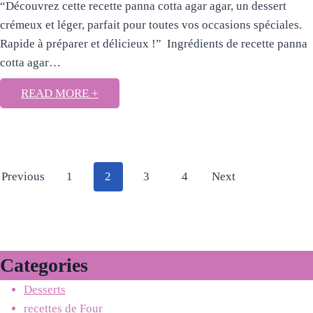
“Découvrez cette recette panna cotta agar agar, un dessert
crémeux et léger, parfait pour toutes vos occasions spéciales.
Rapide à préparer et délicieux !” Ingrédients de recette panna
cotta agar…
READ MORE +
Posts
Previous
1
2
3
4
Next
pagination
Categories
Desserts
recettes de Four