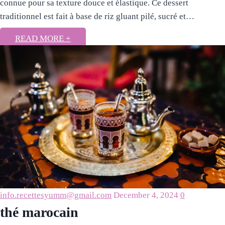
connue pour sa texture douce et élastique. Ce dessert
traditionnel est fait à base de riz gluant pilé, sucré et…
READ MORE +
info.recettesyumm@gmail.com
December 4, 2024
0
thé marocain