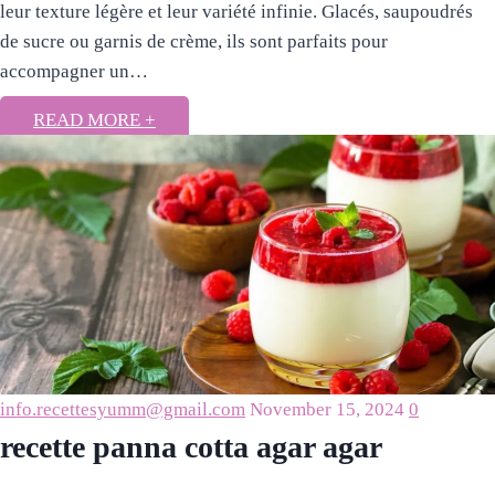
leur texture légère et leur variété infinie. Glacés, saupoudrés
de sucre ou garnis de crème, ils sont parfaits pour
accompagner un…
READ MORE +
info.recettesyumm@gmail.com
November 15, 2024
0
recette panna cotta agar agar