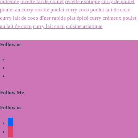
indienne
recette facile poulet
recette exotique
curry de poulet
poulet au curry
recette poulet curry coco
poulet lait de coco
curry lait de coco
dîner rapide
plat épicé
curry crémeux
poulet
au lait de coco
curry lait coco
cuisine asiatique
Follow us
facebook
x
instagram
Follow Me
Follow us
facebook
instagram