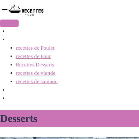
skip
to
content
Accueil
Recettes
recettes de Poulet
recettes de Four
Recettes Desserts
recettes de viande
recettes de saumon
contact
À Propos
Desserts